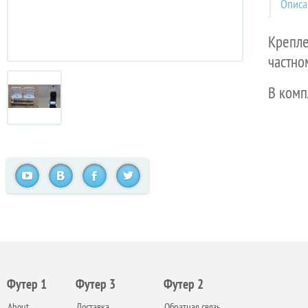
Описа
Крепле
частно
В комп
Футер 1
Футер 3
Футер 2
About
Доставка
Обратная связь